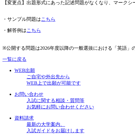
【変更点】出題形式にあった記述問題がなくなり、マークシ
・サンプル問題は
こちら
・解答例は
こちら
※公開する問題は2026年度以降の一般選抜における「英語
一覧に戻る
WEB出願
ご自宅や外出先から
WEB上で出願が可能です
お問い合わせ
入試に関する相談・質問等
お気軽にお問い合わせください
資料請求
最新の大学案内、
入試ガイドをお届けします