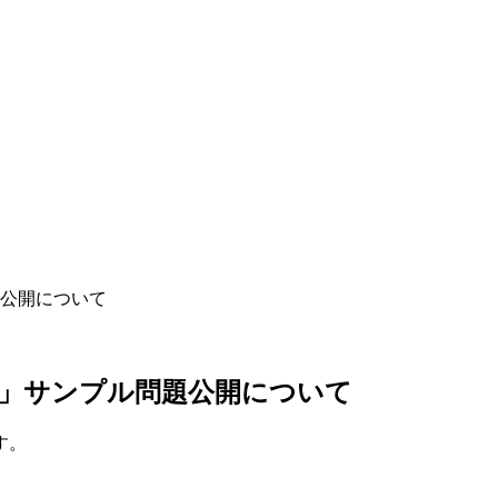
問題公開について
英語」サンプル問題公開について
す。
。