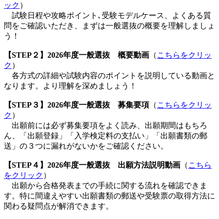
ック
）
試験日程や攻略ポイント､受験モデルケース、よ
くある質
問をご確認いただき、まずは一般選抜の概要を理解しましょ
う！
【STEP２】2026年度一般選抜 概要動画
（
こちらをクリッ
ク
）
各方式の詳細や試験内容のポイントを説明している動画と
なります。より理解を深めましょう
！
【STEP３】2026年度一般選抜 募集要項
（
こちらをクリッ
ク
）
出願前には必ず募集要項をよく読み、出願期間はもちろ
ん、「出願登録」「入学検定料の支払い」「出願書類の郵
送」の３つに漏れがないかをご確認ください。
【STEP４】2026年度一般選抜 出願方法説明動画
（
こちら
をクリック
）
出願から合格発表までの手続に関する流れを確認できま
す。特に間違えやすい出願書類の郵送や受験票の取得方法に
関わる疑問点が解消できます。