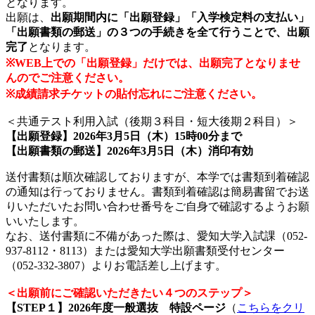
となります。
出願は、
出願期間内に「出願登録」「入学検定料の支払い」
「出願書類の郵送」の
３つの手続きを全て行うことで、出願
完了
となります。
※WEB上での「出願登録」だけでは、出願完了となりませ
んのでご
注意ください。
※成績請求チケットの貼付忘れにご注意ください。
＜共通テスト利用入試（後期３科目・短大後期２科目）＞
【出願登録】
2026年3月5日（木）15時00分まで
【出願書類の郵送】
2026年3月5日（木）消印有効
送付書類は順次確認しておりますが、本学では書類到着確認
の通知は行っておりません。
書類到着確認は簡易書留でお送
りいただいたお問い合わせ番号をご自身で確認するようお願
いいたします。
なお、送付書類に不備があった際は、愛知大学入試課（052-
937-8112・8113）または
愛知大学出願書類受付センター
（052-332-3807）よりお電話差し上げます。
＜出願前にご確認いただきたい４つのステップ＞
【STEP１】2026年度
一般選抜 特設ページ
（
こちらをクリ