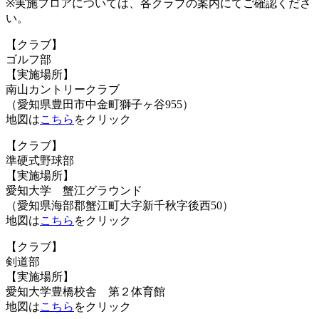
※実施フロアについては、各クラブの案内にてご確認くださ
い。
【クラブ】
ゴルフ部
【実施場所】
南山カントリークラブ
（愛知県豊田市中金町獅子ヶ谷955）
地図は
こちら
をクリック
【クラブ】
準硬式野球部
【実施場所】
愛知大学 蟹江グラウンド
（愛知県海部郡蟹江町大字新千秋字後西50）
地図は
こちら
をクリック
【クラブ】
剣道部
【実施場所】
愛知大学豊橋校舎 第２体育館
地図は
こちら
をクリック