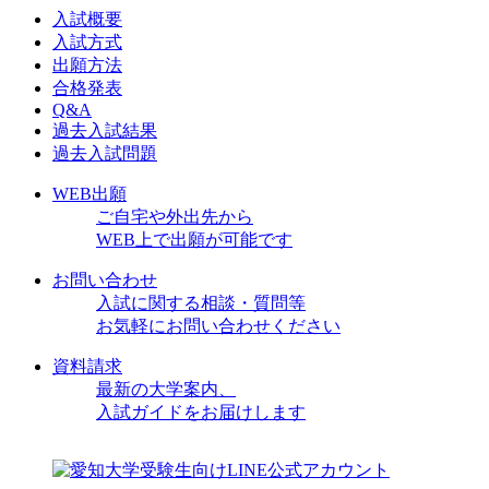
入試概要
入試方式
出願方法
合格発表
Q&A
過去入試結果
過去入試問題
WEB出願
ご自宅や外出先から
WEB上で出願が可能です
お問い合わせ
入試に関する相談・質問等
お気軽にお問い合わせください
資料請求
最新の大学案内、
入試ガイドをお届けします