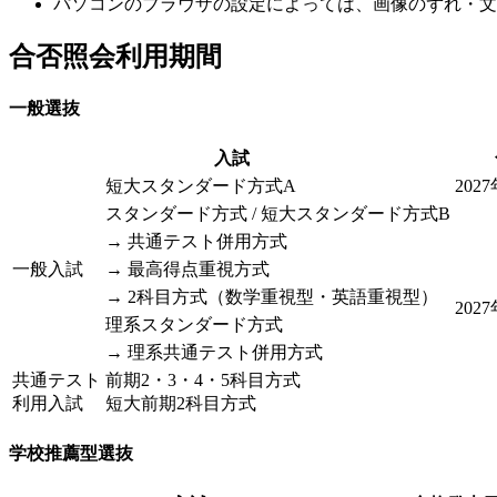
パソコンのブラウザの設定によっては、画像のずれ・文
合否照会利用期間
一般選抜
入試
短大スタンダード方式A
202
スタンダード方式 / 短大スタンダード方式B
→
共通テスト併用方式
一般入試
→
最高得点重視方式
→
2科目方式（数学重視型・英語重視型）
202
理系スタンダード方式
→
理系共通テスト併用方式
共通テスト
前期2・3・4・5科目方式
利用入試
短大前期2科目方式
学校推薦型選抜