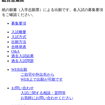
紙の願書（入学志願票）による出願です。各入試の募集要項
をご確認ください。
募集要項
入試概要
入試方式
出願方法
合格発表
Q&A
過去入試結果
過去入試問題
WEB出願
ご自宅や外出先から
WEB上で出願が可能です
お問い合わせ
入試に関する相談・質問等
お気軽にお問い合わせください